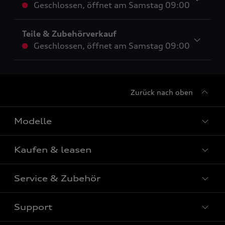
Geschlossen
,
öffnet am
Samstag 09:00
Teile & Zubehörverkauf
Geschlossen
,
öffnet am
Samstag 09:00
Zurück nach oben
Modelle
Kaufen & leasen
Alle Modelle
Modelle vergleichen
Service & Zubehör
Neuwagensuche
Elektromodelle
Gebrauchtwagensuche
Support
Saisonale Angebote
Plug-in-Hybride
Gebrauchtwagen