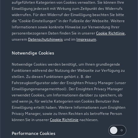
aufgeführten Kategorien von Cookies verwalten. Sie können Ihre
Ersatzmobilität. Die Ersatzmobilität gilt nur in
Einwilligung jederzeit mit Wirkung zum Zeitpunkt des Widerrufs
Zusammenhang mit Leistungen, die durch die Dienstleistung
widerrufen. Für den Widerruf der Einwilligung beachten Sie bitte
abgedeckt werden. Sie wird für einen Tag je Wartung oder
die "Cookie-Einstellungen" in der Fußzeile der Webseite. Weitere
Informationen sowie konkrete Hinweise zur Verwendung Ihrer
Inspektion gewährt.
personenbezogenen Daten finden Sie in unserer
Cookie Richtlinie
,
unserem
Datenschutzhinweis
und im
Impressum
.
5
Dieses Angebot ergänzt die in den Fahrzeugen enthaltene Audi
Anschlussgarantie der AUDI AG, Ingolstadt, um die
Notwendige Cookies
Dienstleistung Inspektion und Verschleiß der Audi Leasing,
Zweigniederlassung der Volkswagen Leasing GmbH,
Notwendige Cookies werden benötigt, um Ihnen grundlegende
Braunschweig. Nur für Audi Werksdienstwagen und Audi
Funktionen während der Nutzung der Webseite zur Verfügung zu
stellen. Zu diesen Funktionen gehört z. B. der
Mietfahrzeuge mit einer Audi Anschlussgarantie bis zu einem
Fahrzeugkonfigurator oder der Ensighten Privacy Manager (unser
Fahrzeugalter von 24 Monaten und 30.000 km
Einwilligungsmanagementtool). Der Ensighten Privacy Manager
Gesamtfahrleistung (Stichtag: Datum der Ummeldung auf den
verwendet Cookies, um Informationen darüber zu speichern, ob
neuen Gebrauchtwagenkunden). Für private und gewerbliche
und wenn ja, für welche Kategorien von Cookies Benutzer ihre
Einzelabnehmer sowie ausge wählte Sonderabnehmer.
Einwilligung erteilt haben. Weitere Informationen zum Ensighten
Privacy Manager, sowie zu Ihren Rechten als betroffene Person
6
Junge Gebrauchtwagen sind ehemalige Audi Mietfahrzeuge
können Sie in unserer
Cookie Richtlinie
nachlesen.
(AMF) oder Audi Werksdienstwagen (WDW) der AUDI AG mit
Performance Cookies
einem Fahrzeugalter von max. 24 Monaten nach