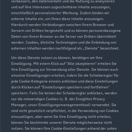
2
Der gezeigte Ankaufswert spiegelt den aktuellen Ankaufswert
verbessern, den Datenverkehr und die Nutzung zu analysieren
und auf Ihre Interessen zugeschnittene Inhalte anzuzeigen,
Ihres Gebrauchten für den Ankauf oder die Inzahlungnahme
einschließlich personalisierter Werbung. Zudem binden wir
durch den Händler wider. Wir nutzen dafür sowohl DAT
externe Inhalte ein, um Ihnen diese Inhalte anzuzeigen.
Marktdaten als auch aktuelle Marktpreise. Der gezeigte Wert
Hierdurch werden Verbindungen zwischen Ihrem Browser und
dient zur Orientierung - Wert beeinflussende
Servern von Dritten hergestellt und es können personenbezogene
Regionalfaktoren, Sonderausstattungen und der individuelle
Daten von Ihrem Browser an die Server von Dritten übermittelt
werden. Cookies, ähnliche Technologien und die Einbindung von
Zustand Ihres Fahrzeugs können hier nicht vollends
externen Inhalten werden nachfolgend als „Dienste“ bezeichnet.
berücksichtigt werden. Aus diesen Gründen kann die
endgültige Bewertung erst nach einer Prüfung des Fahrzeugs
Um diese Dienste nutzen zu können, benötigen wir Ihre
Einwilligung. Mit einem Klick auf "Alle akzeptieren" erteilen Sie
durch den Audi Partner bzw. einen Kfz-Sachverständigen
Ihre Einwilligung zur Verwendung aller Dienste. Sie können auch
erfolgen.
einzelne Einwilligungen erteilen, indem Sie die Schieberegler für
jede Cookie-Kategorie einzeln anklicken und diese Einstellungen
3
Ein Angebot der Audi Leasing, Zweigniederlassung der
durch Klicken auf "Einstellungen speichern und fortfahren"
Volkswagen Leasing GmbH, Gifhorner Str. 57, 38112
speichern. Falls Sie keinen der Schieberegler anklicken, werden
Braunschweig, für Privatkunden und gewerbliche
nur die notwendigen Cookies (z. B. der Ensighten Privacy
Einzelabnehmer.
Manager, unser Einwilligungsmanagementtool) verwendet. Sie
sind nicht gesetzlich verpflichtet, in die Verwendung von Cookies
4
Diese Leistung umfasst den Anspruch auf eine begrenzte
einzuwilligen, aber wenn Sie Ihre Einwilligung nicht erteilen,
können Sie bestimmte unserer Dienste möglicherweise nicht
Übernahme der Kosten bis zu 35 Euro für Ersatzmobilität (z.B.
nutzen. Sie können Ihre Cookie-Einstellungen anhand der unten
Mietwagen). Der Partner entscheidet über die Art der