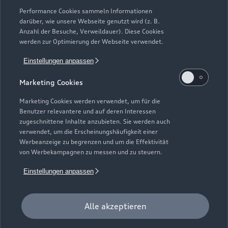
Erstzulassung, die über das Audi Handelsnetz vertrieben
Performance Cookies sammeln Informationen
werden. Ausgenommen hiervon sind händlereigene
darüber, wie unsere Webseite genutzt wird (z. B.
Mietfahrzeuge der Marke Audi, die in der Erstverwendung über
Anzahl der Besuche, Verweildauer). Diese Cookies
werden zur Optimierung der Webseite verwendet.
externe Mietwagengesellschaften wie bspw. EURO-Leasing
GmbH vermietet wurden. Detaillierte Hinweise finden Sie
Einstellungen anpassen
unter https://www.audi.de/junge-gebrauchtwagen.
Marketing Cookies
7
Audi Anschlussgarantie bereits enthalten in Audi
Werksdienstwagen und Audi Mietfahrzeugen gemäß
Marketing Cookies werden verwendet, um für die
Bedingungen der AUDI AG, Ingolstadt.
Benutzer relevantere und auf deren Interessen
zugeschnittene Inhalte anzubieten. Sie werden auch
8
Versicherungsleistungen werden durch den Audi
verwendet, um die Erscheinungshäufigkeit einer
Werbeanzeige zu begrenzen und um die Effektivität
VersicherungsService, Zweigniederlassung der Volkswagen
von Werbekampagnen zu messen und zu steuern.
Versicherungsdienst GmbH, Gifhorner Str. 57, 38112
Braunschweig, vermittelt und von der Volkswagen
Einstellungen anpassen
Autoversicherung AG, Gifhorner Str. 57, 38112 Braunschweig,
als Risikoträger erbracht. Gültig für Privatkunden und
gewerbliche Einzelabnehmer, die einen Pkw (ohne Vermietung)
Alle akzeptieren
zulassen. In Kombination mit Leasing nur für Privatkunden