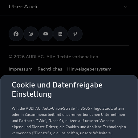
Audi Services
Über Audi
Kundenservice
Finanzierung
Garantie
Händlersuche
Aktionen & Angebote
Unternehmen
Audi digital services
Audi Code
Geschäftskunden
Karriere
myAudi
Häufige Fragen (FAQ)
Investor Relations
© 2026 AUDI AG. Alle Rechte vorbehalten
Audi Online Beratung
Presse & Media Center
Impressum
Rechtliches
Hinweisgebersystem
Online-Terminvereinbarung
Datenschutz
Datenschutzinformation
Cookie-Einstellungen
Servicekontakt
Cookie und Datenfreigabe
Cookie-Richtlinie
Barrierefreiheit
Audi erleben
Einstellung
Digital Services Act
EU Data Act
Bordbuch & Bedienungsanleitungen
Newsletter
Verträge kündigen
Wir, die AUDI AG, Auto-Union-Straße 1, 85057 Ingolstadt, allein
oder in Zusammenarbeit mit unseren verbundenen Unternehmen
1
Ein Service der AUTOHAUSEN® AG, In der Spöck 4, 77656
und Partnern ("Wir", "Unser"), nutzen auf unserer Website
Offenburg in Kooperation mit unseren Audi Partnern.
eigene und Dienste Dritter, die Cookies und ähnliche Technologien
verwenden ("Dienste"), die uns helfen, unsere Website zu